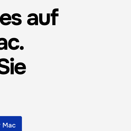
tes auf
ac.
Sie
r Mac