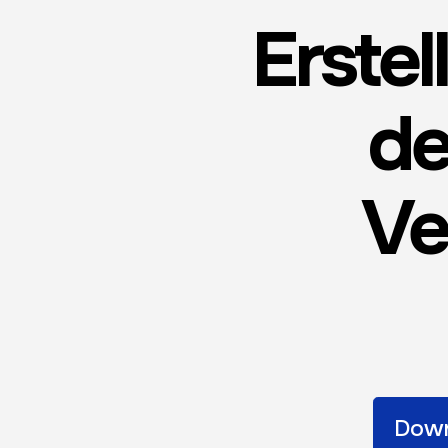
Erstel
de
Ve
Down