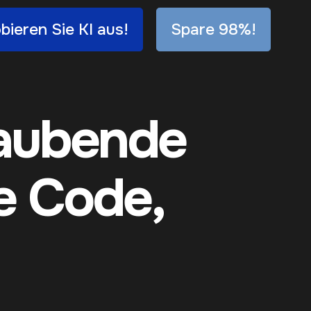
bieren Sie KI aus!
Spare 98%!
raubende
e Code,