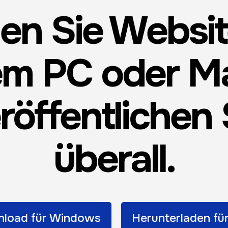
len Sie Websi
m PC oder M
röffentlichen 
überall.
load für Windows
Herunterladen fü