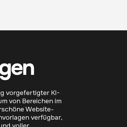
agen
 vorgefertigter KI-
rum von Bereichen im
erschöne Website-
nvorlagen verfügbar,
nd voller