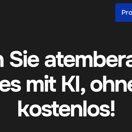
Pro
en Sie atembe
es mit KI, ohn
kostenlos!