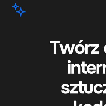
Twórz 
inte
sztucz