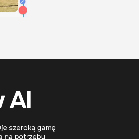
 AI
uje szeroką gamę
ą na potrzeby