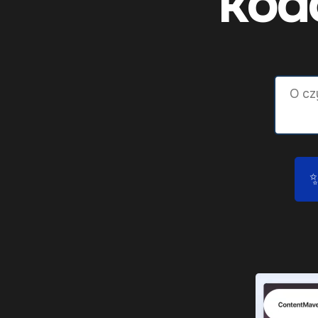
kod
✨