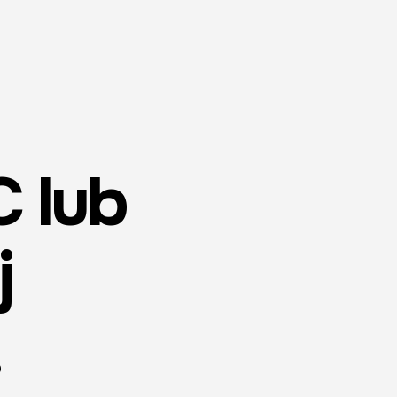
C lub
j
.