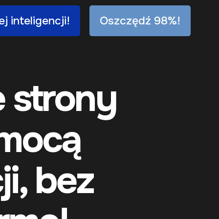
 inteligencji!
Oszczędź 98%!
 strony
omocą
ji, bez