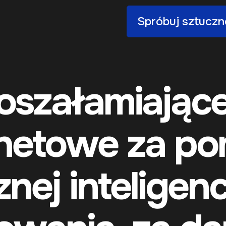
Spróbuj sztucznej
oszałamiające
rnetowe za p
nej inteligenc