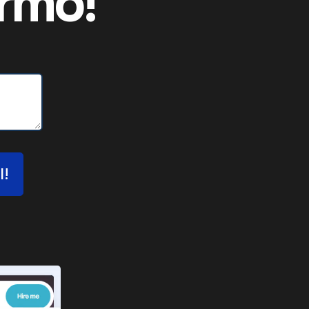
rmo!
I!