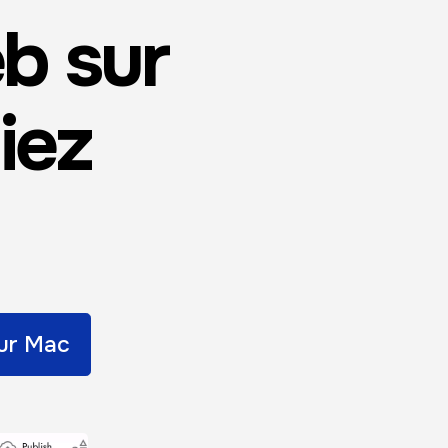
b sur
iez
ur Mac