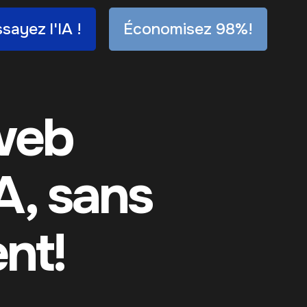
sayez l'IA !
Économisez 98%!
 web
A, sans
nt!