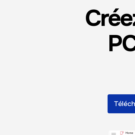
Crée
PC
Téléc