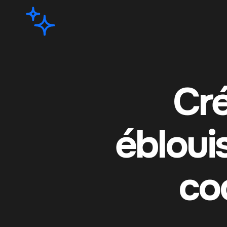
Cré
ébloui
co