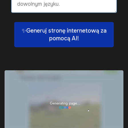
✨Generuj stronę internetową za
pomocą AI!