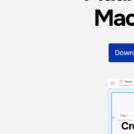
Mac.
Down