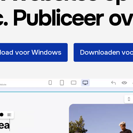
 Publiceer ov
load voor Windows
Downloaden voo