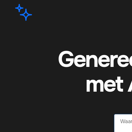
Generee
met 