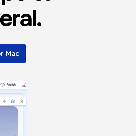
eral.
r Mac