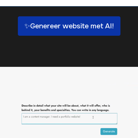
✨Genereer website met AI!