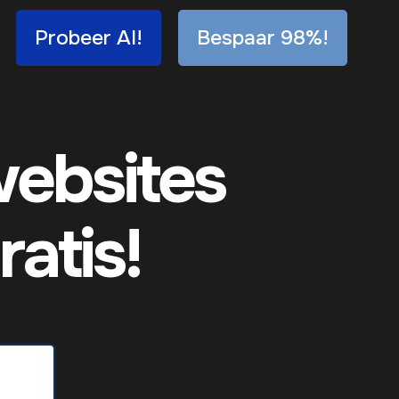
Probeer AI!
Bespaar 98%!
websites
atis!