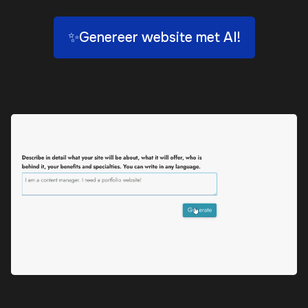
✨Genereer website met AI!