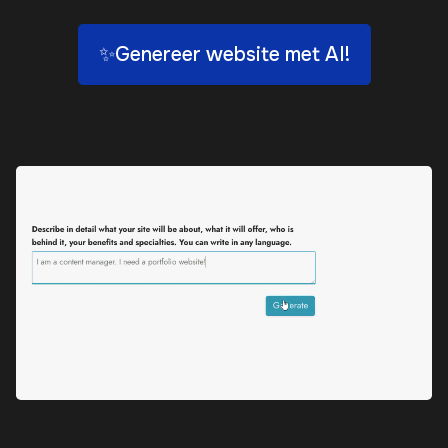
✨Genereer website met AI!