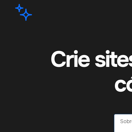
Crie sit
c