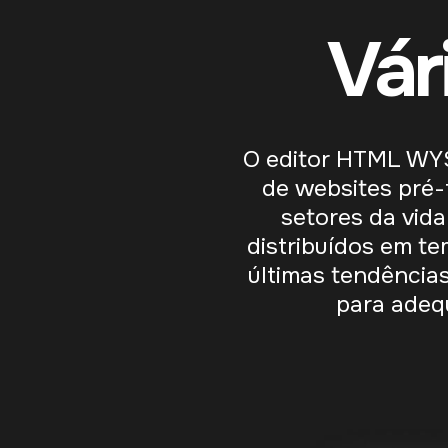
Vár
O editor HTML WYS
de websites pré-f
setores da vida
distribuídos em t
últimas tendência
para adeq