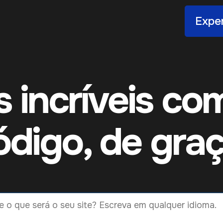
Exper
es incríveis co
ódigo, de graç