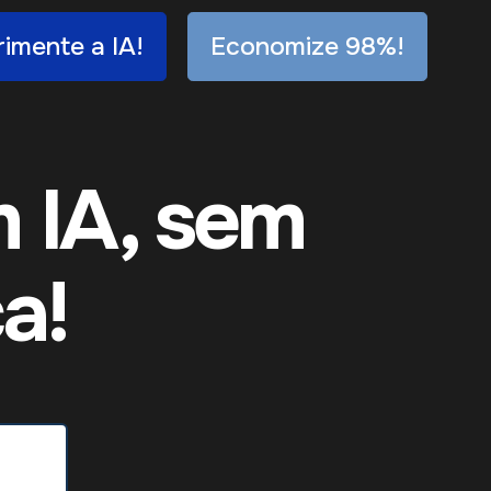
imente a IA!
Economize 98%!
m IA, sem
a!